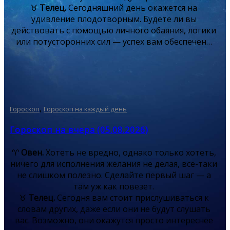
♉
Телец.
Сегодняшний день окажется на
удивление плодотворным. Будете ли вы
действовать с помощью личного обаяния, логики
или потусторонних сил — успех вам обеспечен…
,
Гороскоп
Гороскоп на каждый день
Гороскоп на вчера (05.08.2026)
♈
Овен.
Хотеть не вредно, однако только хотеть,
ничего для исполнения желания не делая, все-таки
не слишком полезно. Сделайте первый шаг — а
там уж как повезет.
♉
Телец.
Сегодня вам стоит прислушиваться к
словам других, даже если они не будут слушать
вас. Возможно, они окажутся просто интереснее