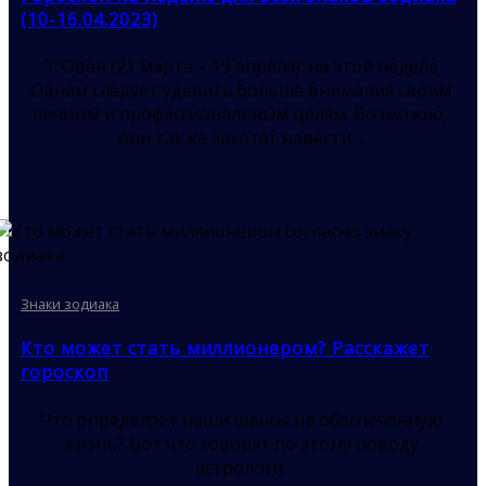
(10-16.04.2023)
♈ Овен (21 марта – 19 апреля): на этой неделе
Овнам следует уделить больше внимания своим
личным и профессиональным целям. Возможно,
они также захотят навести…
Знаки зодиака
Кто может стать миллионером? Расскажет
гороскоп
Что определяет наши шансы на обеспеченную
жизнь? Вот что говорят по этому поводу
астрологи.