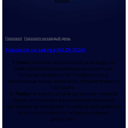
ваших…
,
Гороскоп
Гороскоп на каждый день
Гороскоп на завтра (07.08.2026)
♈
Овен.
Планы на сегодняшний день будут по
всей вероятности поломаны метеоритным
потоком случайностей. Позаботьтесь о
собственных тылах, возможно, сегодня придется
отступать.
♉
Телец.
Не ешьте сегодня на завтрак тяжелой
пищи, это поможет вам сохранить хорошее
настроение до конца дня. На работе постарайтесь
остаться в стороне от излишне горячих
дискуссий…